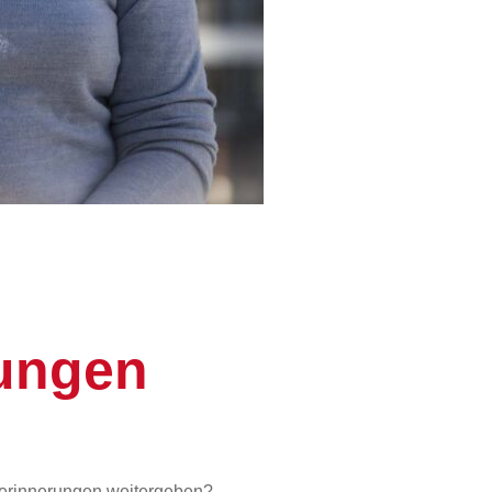
ungen
serinnerungen weitergeben?