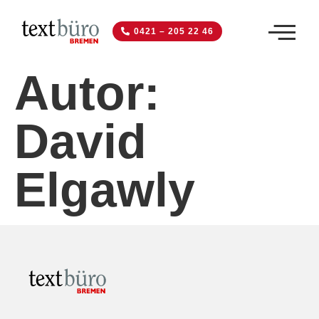
0421 – 205 22 46
Autor:
David
Elgawly